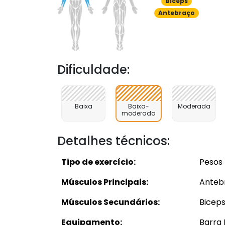
Bíceps
Antebraço
Dificuldade:
Baixa
Baixa-
Moderada
moderada
Detalhes técnicos:
Tipo de exercício:
Pesos 
Músculos Principais:
Antebr
Músculos Secundários:
Bicep
Equipamento:
Barra 