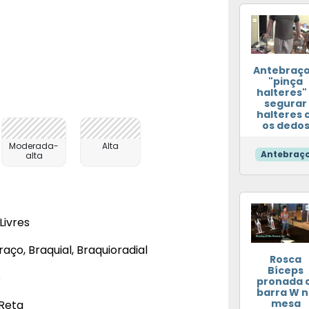
Antebraço
"pinça
halteres"
segurar
halteres 
os dedo
Moderada-
Alta
Antebraç
alta
Livres
aço, Braquial, Braquioradial
Rosca
Bíceps
s
pronada c
barra W n
mesa
Reta