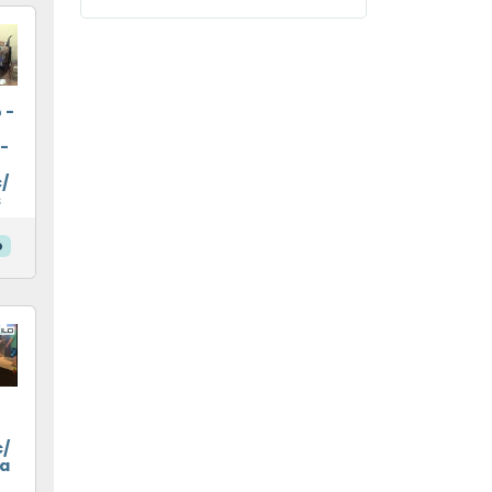
 -
 -
c/
s
o
/
a