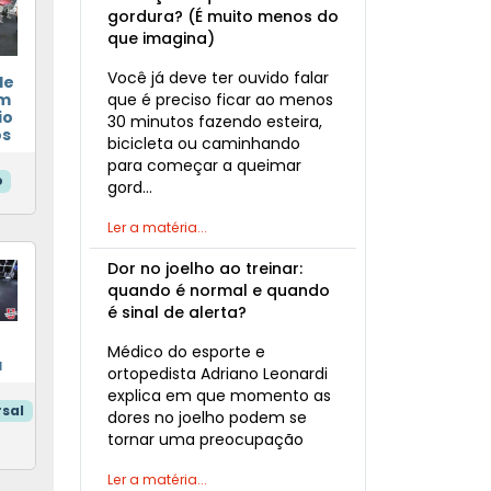
gordura? (É muito menos do
que imagina)
Você já deve ter ouvido falar
de
que é preciso ficar ao menos
m
io
30 minutos fazendo esteira,
os
bicicleta ou caminhando
para começar a queimar
o
gord…
Ler a matéria...
Dor no joelho ao treinar:
quando é normal e quando
é sinal de alerta?
Médico do esporte e
a
ortopedista Adriano Leonardi
explica em que momento as
sal
dores no joelho podem se
tornar uma preocupação
Ler a matéria...