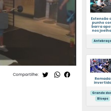
Extensão 
punho co
barra apo
nos joelh
Antebraç
Compartilhe:
Remada
invertid
Grande dor
Bíceps