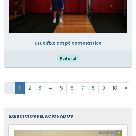
Crucifixo em pé com elástico
Peitoral
«
1
2
3
4
5
6
7
8
9
10
»
EXERCÍCIOS RELACIONADOS