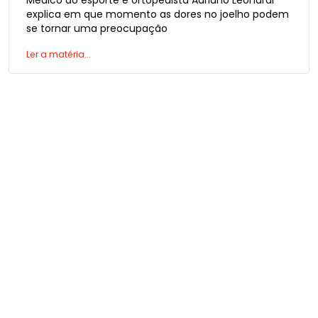
Médico do esporte e ortopedista Adriano Leonardi
explica em que momento as dores no joelho podem
se tornar uma preocupação
Ler a matéria...