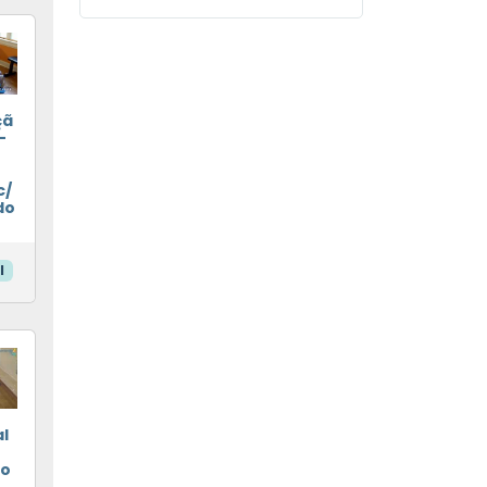
çã
-
c/
do
l
l
eo