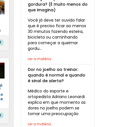
gordura? (É muito menos do
que imagina)
Você já deve ter ouvido falar
que é preciso ficar ao menos
a
30 minutos fazendo esteira,
bicicleta ou caminhando
l
para começar a queimar
gordu…
Ler a matéria...
Dor no joelho ao treinar:
quando é normal e quando
é sinal de alerta?
l
/
Médico do esporte e
to
ortopedista Adriano Leonardi
 e
explica em que momento as
dores no joelho podem se
tornar uma preocupação
l
Ler a matéria...