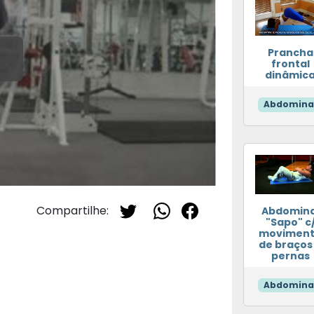
Prancha
frontal
dinâmic
Abdomina
Compartilhe:
Abdomina
"Sapo" c
movimen
de braços
pernas
Abdomina