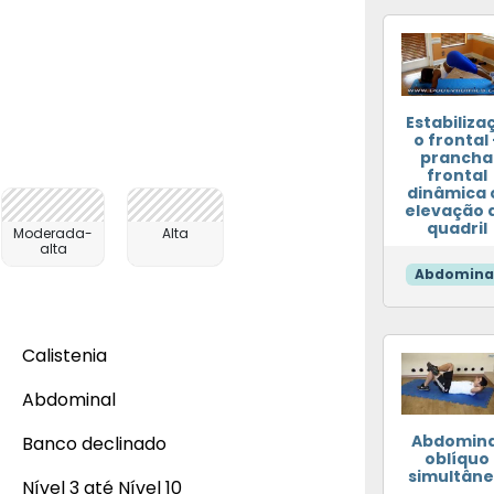
Estabiliza
o frontal 
prancha
frontal
dinâmica 
elevação 
quadril
Moderada-
Alta
alta
Abdomina
Calistenia
Abdominal
Abdomina
Banco declinado
oblíquo
simultân
Nível 3 até Nível 10