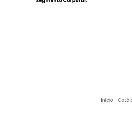
Segmento Corporal:
Início
Catál