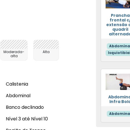
Prancha
frontal c
extensão 
quadril
alternad
Abdomina
Moderada-
Alta
Isquiotibia
alta
Calistenia
Abdominal
Abdomina
Infra Bol
Banco declinado
Abdomina
Nível 3 até Nível 10