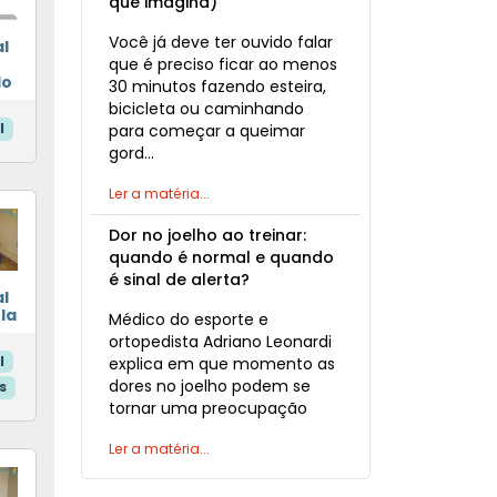
que imagina)
Você já deve ter ouvido falar
l
que é preciso ficar ao menos
do
30 minutos fazendo esteira,
bicicleta ou caminhando
l
para começar a queimar
gord…
Ler a matéria...
Dor no joelho ao treinar:
quando é normal e quando
é sinal de alerta?
l
la
Médico do esporte e
ortopedista Adriano Leonardi
l
explica em que momento as
dores no joelho podem se
s
tornar uma preocupação
Ler a matéria...