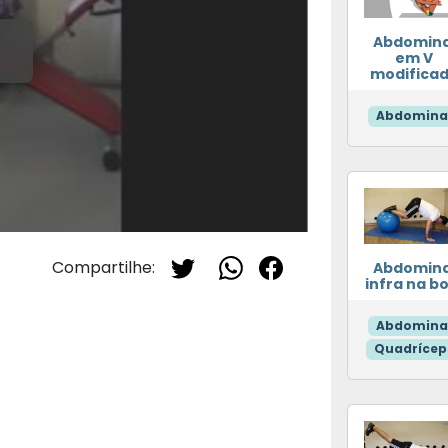
Abdomina
em V
modifica
Abdomina
Compartilhe:
Abdomina
infra na bo
Abdomina
Quadrícep