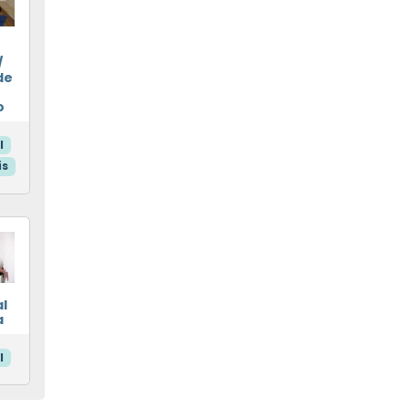
/
de
o
l
is
l
a
l