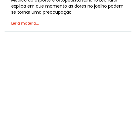
Médico do esporte e ortopedista Adriano Leonardi
explica em que momento as dores no joelho podem
se tornar uma preocupação
Ler a matéria...