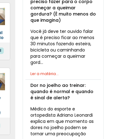
preciso fazer para o corpo
começar a queimar
gordura? (É muito menos do
que imagina)
Você já deve ter ouvido falar
l
que é preciso ficar ao menos
lo
30 minutos fazendo esteira,
bicicleta ou caminhando
l
para começar a queimar
gord…
Ler a matéria...
Dor no joelho ao treinar:
quando é normal e quando
e
é sinal de alerta?
Médico do esporte e
)
ortopedista Adriano Leonardi
explica em que momento as
dores no joelho podem se
tornar uma preocupação