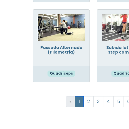
Passada Alternada
Subida lat
(Pliometria)
step com
Quadríceps
Quadrí
«
1
2
3
4
5