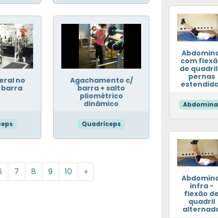
Abdomina
com flex
de quadril
pernas
eral no
Agachamento c/
estendid
 barra
barra + salto
pliométrico
dinâmico
Abdomina
ceps
Quadríceps
6
7
8
9
10
»
Abdomina
infra -
flexão d
quadril
alternad