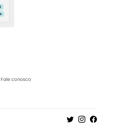
l
s
Fale conosco