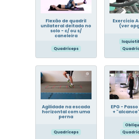
Flexão de quadril
Exercício 
unilateral deitado no
(ver op
solo - c/ ou s/
caneleira
Isquioti
Quadríceps
Quadrí
Agilidade na escada
EPG - Passo
horizontal com uma
+ "alcance"
perna
Oblíq
Quadríceps
Quadrí