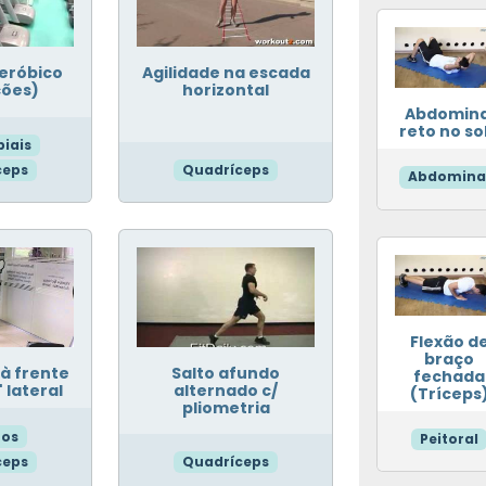
Aeróbico
Agilidade na escada
ções)
horizontal
Abdomina
reto no so
biais
ceps
Quadríceps
Abdomina
Flexão d
braço
 à frente
Salto afundo
fechada
 lateral
alternado c/
(Tríceps
pliometria
uos
Peitoral
ceps
Quadríceps