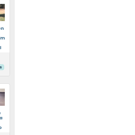
en
im
l
s
e
a
o