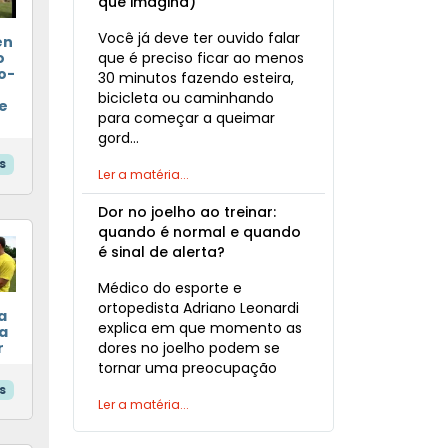
que imagina)
Você já deve ter ouvido falar
en
que é preciso ficar ao menos
o
o-
30 minutos fazendo esteira,
bicicleta ou caminhando
e
para começar a queimar
gord…
s
Ler a matéria...
Dor no joelho ao treinar:
quando é normal e quando
é sinal de alerta?
Médico do esporte e
ortopedista Adriano Leonardi
a
explica em que momento as
a
r
dores no joelho podem se
tornar uma preocupação
s
Ler a matéria...