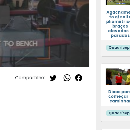
Agacham
to c/ salt
pliométric
braços
elevados 
parados
Quadrícep
Compartilhe:
Dicas par
começar 
caminha
Quadrícep