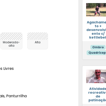
Agacham
to +
desenvolv
ento c/
kettlebel
Moderada-
Alta
alta
Ombro
Quadrícep
s Livres
Atividad
recreativ
ais, Panturrilha
de
patinaçã