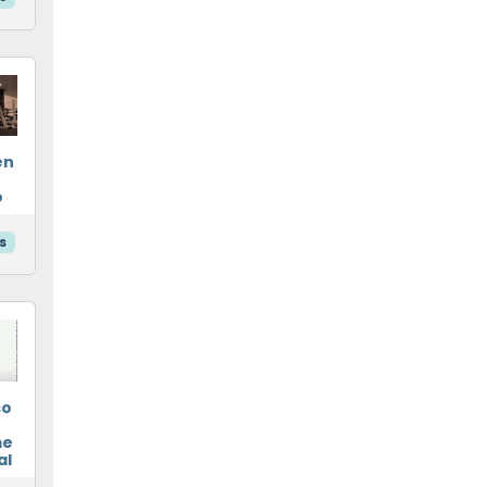
en
o
s
so
me
al