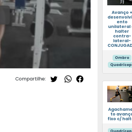
Avanço 
desenvolv
ento
unilateral 
halter
contra-
lateral-
CONJUGA
Ombro
Quadrícep
Compartilhe:
Agacham
to avanç
fixo c/ hal
Quadrícep