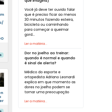
que imagina)
Você já deve ter ouvido falar
+
que é preciso ficar ao menos
im
30 minutos fazendo esteira,
c/
bicicleta ou caminhando
para começar a queimar
gord…
DO
Ler a matéria...
Dor no joelho ao treinar:
s
quando é normal e quando
é sinal de alerta?
Médico do esporte e
ortopedista Adriano Leonardi
explica em que momento as
dores no joelho podem se
tornar uma preocupação
en
o
ter
Ler a matéria...
s