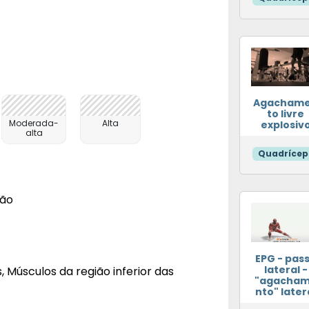
Agacham
to livre
Moderada-
Alta
explosiv
alta
Quadrícep
ção
EPG - pas
lateral -
is, Músculos da região inferior das
"agacha
nto" later