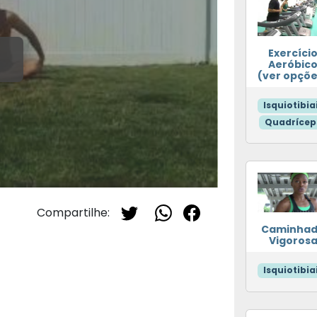
Exercíci
Aeróbic
(ver opçõe
Isquiotibia
Quadrícep
Compartilhe:
Caminha
Vigoros
Isquiotibia