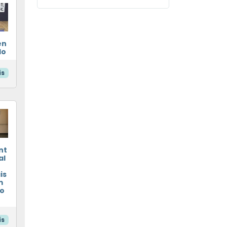
en
do
is
nt
al
is
m
do
is