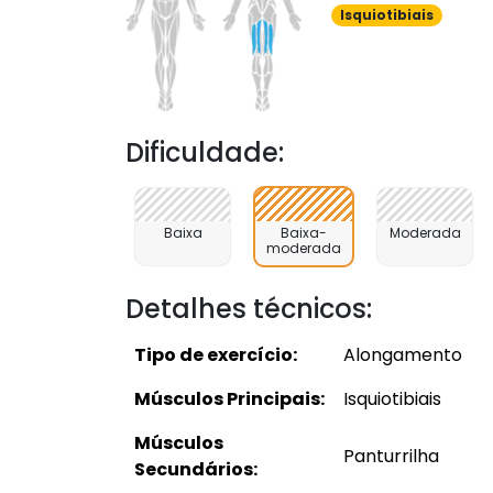
Isquiotibiais
Dificuldade:
Baixa
Baixa-
Moderada
moderada
Detalhes técnicos:
Tipo de exercício:
Alongamento
Músculos Principais:
Isquiotibiais
Músculos
Panturrilha
Secundários: