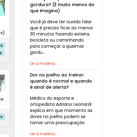
gordura? (É muito menos do
que imagina)
Você já deve ter ouvido falar
o
que é preciso ficar ao menos
o
s)
30 minutos fazendo esteira,
bicicleta ou caminhando
is
para começar a queimar
gordu…
s
Ler a matéria...
Dor no joelho ao treinar:
quando é normal e quando
é sinal de alerta?
Médico do esporte e
da
a
ortopedista Adriano Leonardi
explica em que momento as
dores no joelho podem se
is
tornar uma preocupação
Ler a matéria...