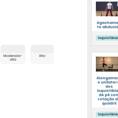
Agacham
to abduzi
Isquiotibia
Moderada-
Alta
alta
Alongame
o unilater
dos
isquiotibia
de pé co
rotação 
quadril
Isquiotibia