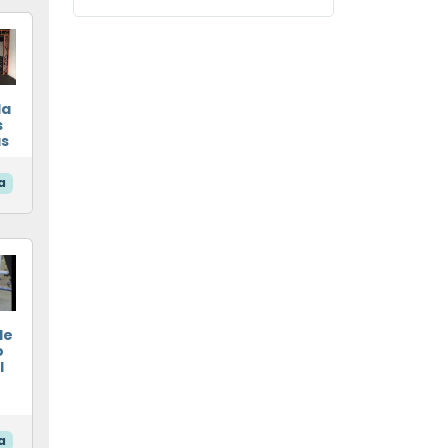
da
s
as
a
de
o
l
a