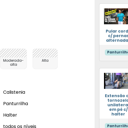
Pular cor
c/ perna
alternad
Panturrilh
Moderada-
Alta
alta
Calistenia
Extensão 
tornozel
Panturrilha
unilatera
em pé c/
halter
Halter
todos os níveis
Panturrilh