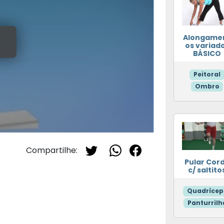
Alongame
os variad
BÁSICO
Peitoral
Ombro
Compartilhe:
Pular Cor
c/ saltito
Quadrícep
Panturrilh