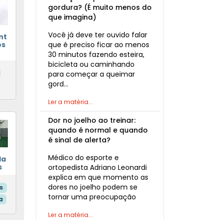
gordura? (É muito menos do
que imagina)
Você já deve ter ouvido falar
nt
que é preciso ficar ao menos
os
30 minutos fazendo esteira,
bicicleta ou caminhando
para começar a queimar
gord…
Ler a matéria...
Dor no joelho ao treinar:
quando é normal e quando
é sinal de alerta?
Médico do esporte e
da
s
ortopedista Adriano Leonardi
explica em que momento as
dores no joelho podem se
s
tornar uma preocupação
a
Ler a matéria...