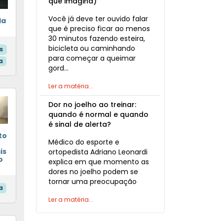
que imagina)
Você já deve ter ouvido falar
da
que é preciso ficar ao menos
30 minutos fazendo esteira,
bicicleta ou caminhando
s
para começar a queimar
a
gord…
Ler a matéria...
Dor no joelho ao treinar:
quando é normal e quando
é sinal de alerta?
to
Médico do esporte e
is
ortopedista Adriano Leonardi
o
explica em que momento as
dores no joelho podem se
tornar uma preocupação
a
Ler a matéria...