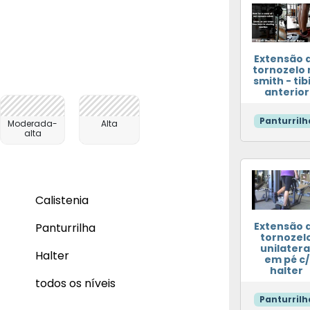
Extensão 
tornozelo 
smith - tib
anterior
Panturrilh
Moderada-
Alta
alta
Calistenia
Extensão 
Panturrilha
tornozel
unilatera
Halter
em pé c/
halter
todos os níveis
Panturrilh