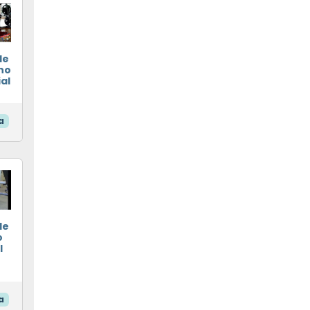
de
no
ial
a
de
o
l
a