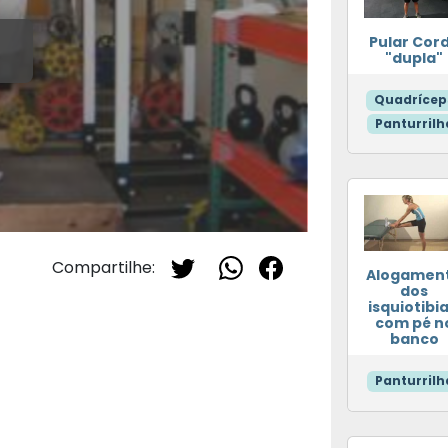
Pular Cor
"dupla"
Quadrícep
Panturrilh
Compartilhe:
Alogamen
dos
isquiotibia
com pé n
banco
Panturrilh