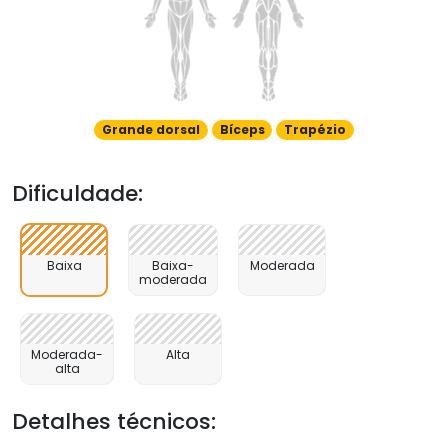
Grande dorsal
Bíceps
Trapézio
Dificuldade:
Baixa
Baixa-
Moderada
moderada
Moderada-
Alta
alta
Detalhes técnicos: