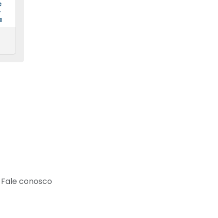
e
+
a
Fale conosco