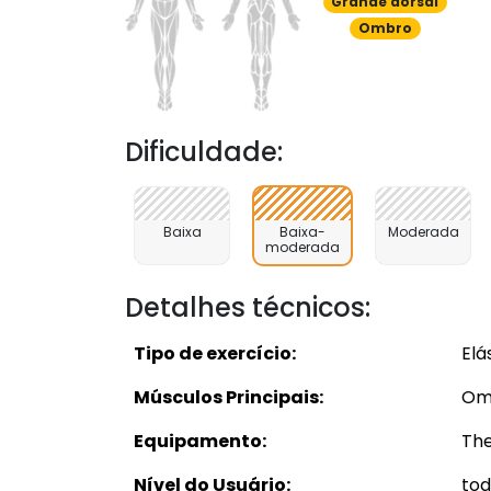
Grande dorsal
Ombro
Dificuldade:
Baixa
Baixa-
Moderada
moderada
Detalhes técnicos:
Tipo de exercício:
Elá
Músculos Principais:
Om
Equipamento:
The
Nível do Usuário:
tod