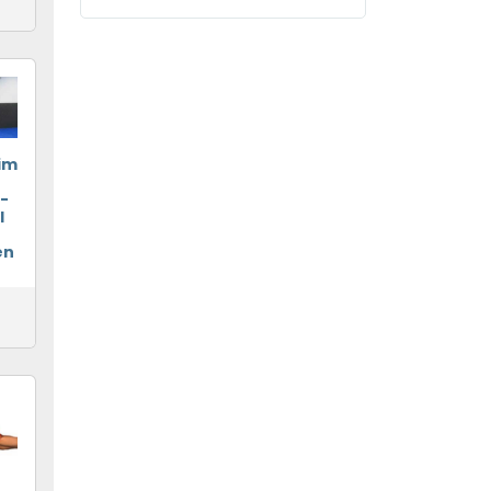
im
l-
l
en
o