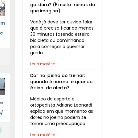
gordura? (É muito menos do
que imagina)
Você já deve ter ouvido falar
im
que é preciso ficar ao menos
de
30 minutos fazendo esteira,
/
bicicleta ou caminhando
para começar a queimar
gordu…
Ler a matéria...
Dor no joelho ao treinar:
quando é normal e quando
é sinal de alerta?
Médico do esporte e
de
ortopedista Adriano Leonardi
explica em que momento as
c/
dores no joelho podem se
tornar uma preocupação
Ler a matéria...