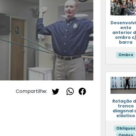
Desenvolv
ento
anterior 
ombro c
barra
Ombro
Compartilhe:
Rotação 
tronco
diagonal 
elástico
Oblíquos
Ombro