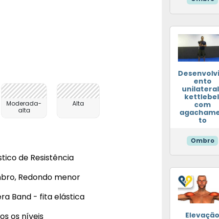
Desenvolv
ento
unilatera
kettlebel
Moderada-
Alta
com
alta
agacham
to
Ombro
stico de Resistência
bro, Redondo menor
ra Band - fita elástica
Elevaçã
os os níveis