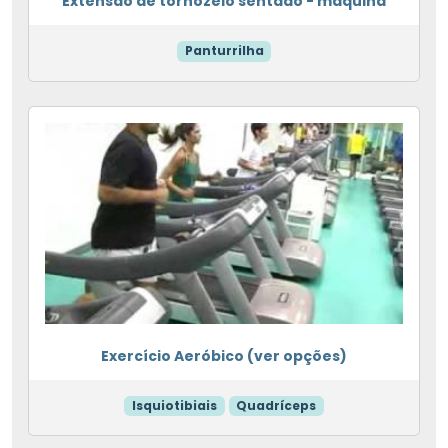
Extensão de tornozelo sentado - máquina
Panturrilha
Exercício Aeróbico (ver opções)
Isquiotibiais
Quadríceps