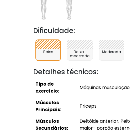
Dificuldade:
Baixa
Baixa-
Moderada
moderada
Detalhes técnicos:
Tipo de
Máquinas musculação
exercício:
Músculos
Triceps
Principais:
Músculos
Deltóide anterior, Pei
Secundários:
maior- porção estern