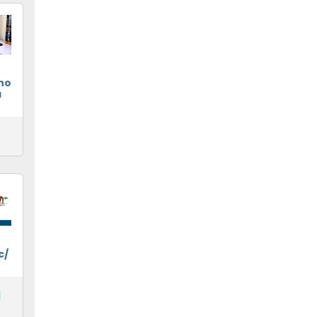
no
a
c/