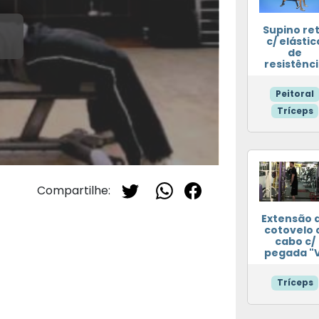
Supino re
c/ elástic
de
resistênc
Peitoral
Tríceps
Compartilhe:
Extensão 
cotovelo 
cabo c/
pegada "
Tríceps