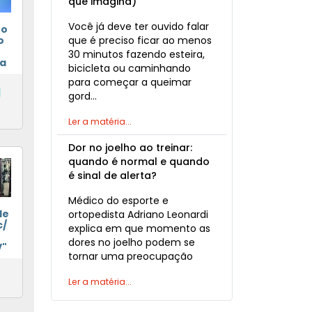
que imagina)
Você já deve ter ouvido falar
to
que é preciso ficar ao menos
o
30 minutos fazendo esteira,
ia
bicicleta ou caminhando
para começar a queimar
gord…
Ler a matéria...
Dor no joelho ao treinar:
quando é normal e quando
é sinal de alerta?
Médico do esporte e
de
ortopedista Adriano Leonardi
c/
explica em que momento as
dores no joelho podem se
V"
tornar uma preocupação
Ler a matéria...