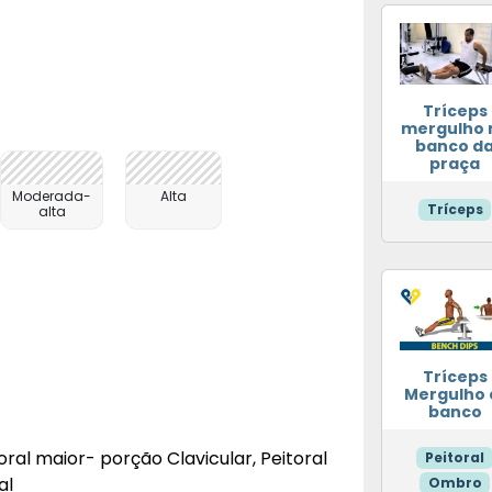
Tríceps
mergulho 
banco d
praça
Moderada-
Alta
Tríceps
alta
Tríceps
Mergulho 
banco
toral maior- porção Clavicular, Peitoral
Peitoral
al
Ombro