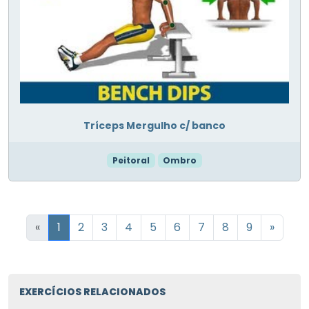
Tríceps Mergulho c/ banco
Peitoral
Ombro
«
1
2
3
4
5
6
7
8
9
»
EXERCÍCIOS RELACIONADOS