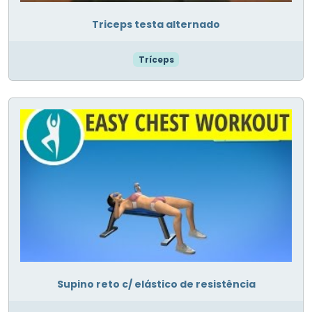
Triceps testa alternado
Tríceps
Supino reto c/ elástico de resistência