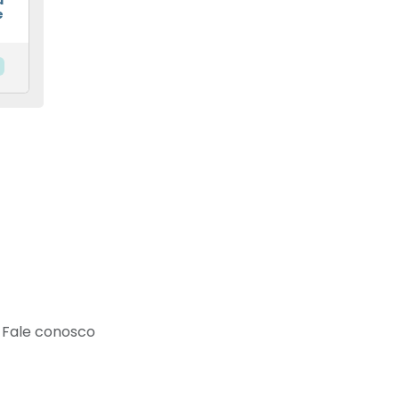
a
e
Fale conosco