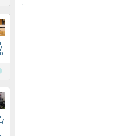
l
/
as
s
l
c/
e