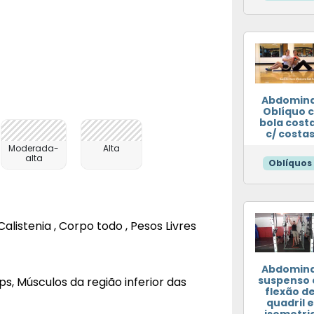
Abdomina
Oblíquo c
bola cost
c/ costa
Moderada-
Alta
alta
Oblíquos
Calistenia , Corpo todo , Pesos Livres
Abdomina
suspenso 
s, Músculos da região inferior das
flexão d
quadril e