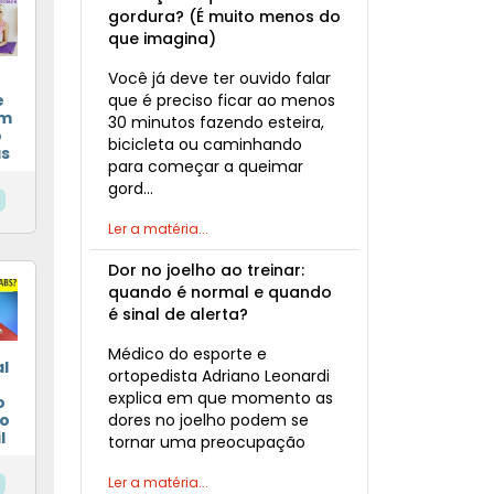
gordura? (É muito menos do
que imagina)
Você já deve ter ouvido falar
que é preciso ficar ao menos
e
om
30 minutos fazendo esteira,
o
bicicleta ou caminhando
as
para começar a queimar
gord…
Ler a matéria...
Dor no joelho ao treinar:
quando é normal e quando
é sinal de alerta?
Médico do esporte e
l
ortopedista Adriano Leonardi
explica em que momento as
o
ão
dores no joelho podem se
l
tornar uma preocupação
Ler a matéria...