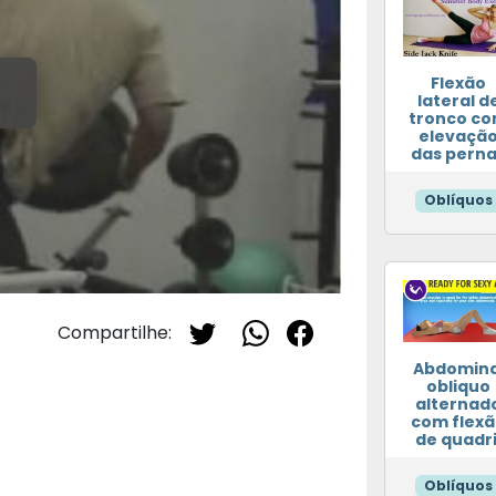
Flexão
lateral d
tronco c
elevaçã
das pern
Oblíquos
Compartilhe:
Abdomina
obliquo
alternad
com flex
de quadri
Oblíquos