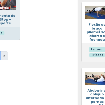
mento de
Stop +
uporte
Flexão d
braço
pliométri
ro
aberta e
fechada
Peitoral
Tríceps
»
Abdomina
obliquo
alternado 
pernas