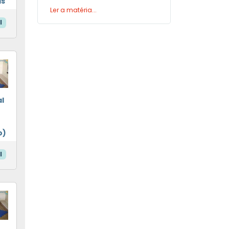
as
Ler a matéria...
l
l
o)
l