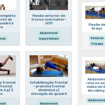
completo
Flexão anterior do
nto de
tronco com halter-
uadril e
stiff
Flexão d
co
braço
Abdominal
Peitoral
nal
Isquiotibiais
Tríceps
Abdomina
o frontal
Estabilização frontal
reto no so
frontal
- prancha frontal
mãos atr
e 4 p/ 3
dinâmica c/
da cabeç
os
elevação do quadril
Abdomina
nal
Abdominal