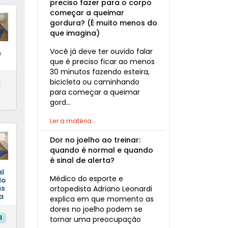
preciso fazer para o corpo
começar a queimar
gordura? (É muito menos do
que imagina)
Você já deve ter ouvido falar
e
que é preciso ficar ao menos
30 minutos fazendo esteira,
bicicleta ou caminhando
para começar a queimar
gord…
Ler a matéria...
Dor no joelho ao treinar:
quando é normal e quando
é sinal de alerta?
l
Médico do esporte e
lo
ás
ortopedista Adriano Leonardi
a
explica em que momento as
dores no joelho podem se
l
tornar uma preocupação