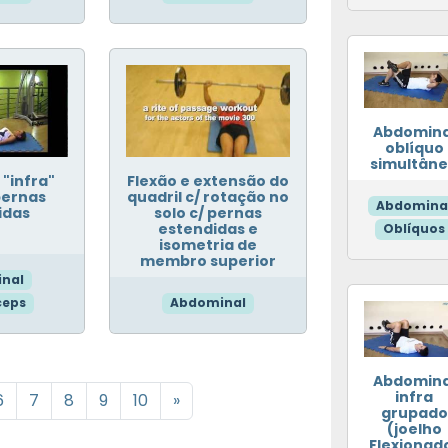
Abdomina
oblíquo
simultân
"infra"
Flexão e extensão do
pernas
quadril c/ rotação no
Abdomina
idas
solo c/ pernas
estendidas e
Oblíquos
isometria de
membro superior
nal
ceps
Abdominal
Abdomina
infra
6
7
8
9
10
»
grupado
(joelho
Flexionad