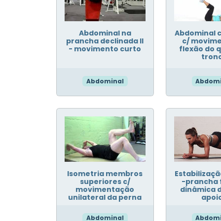
Abdominal na
Abdominal 
prancha declinada II
c/ movime
- movimento curto
flexão do q
tron
Abdominal
Abdomi
Isometria membros
Estabilizaçã
superiores c/
-prancha 
movimentação
dinâmica d
unilateral da perna
apoi
Abdominal
Abdomi