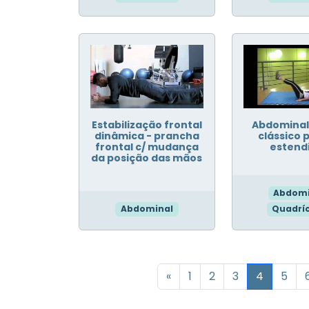
Estabilização frontal
Abdominal 
dinâmica - prancha
clássico 
frontal c/ mudança
estend
da posição das mãos
Abdomi
Abdominal
Quadrí
«
1
2
3
4
5