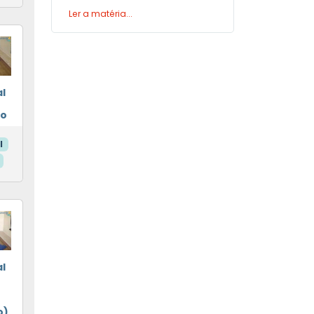
Ler a matéria...
l
eo
l
l
o)