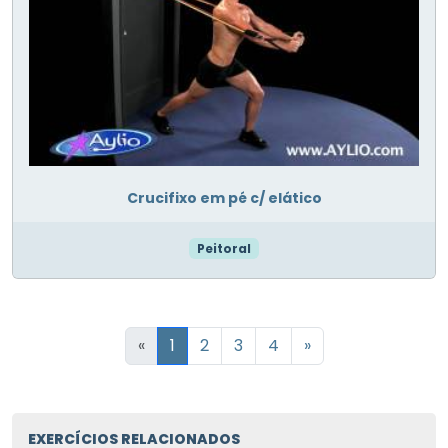
Crucifixo em pé c/ elático
Peitoral
«
1
2
3
4
»
EXERCÍCIOS RELACIONADOS