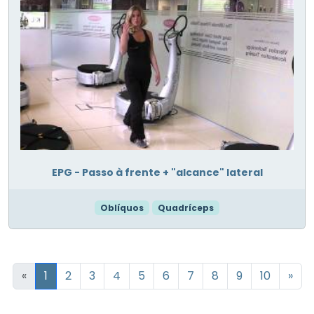
EPG - Passo à frente + "alcance" lateral
Oblíquos
Quadríceps
«
1
2
3
4
5
6
7
8
9
10
»